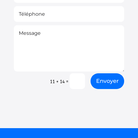
Envoyer
=
11 + 14