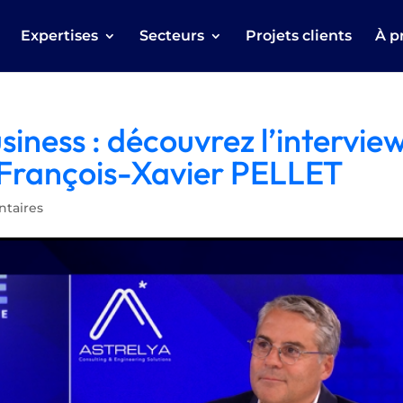
Expertises
Secteurs
Projets clients
À p
iness : découvrez l’intervie
, François-Xavier PELLET
taires