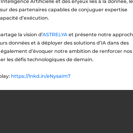
ntelligence Artificielle et des enjeux liés à la donnée, l
 sur des partenaires capables de conjuguer expertise
apacité d’exécution.
artage la vision d’
ASTRELYA
et présente notre approc
leurs données et à déployer des solutions d’IA dans des
 également d’évoquer notre ambition de renforcer nos
er les défis technologiques de demain.
play:
https://lnkd.in/eNysaim7