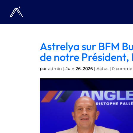
Astrelya sur BFM Bus
de notre Président
par
admin
|
Juin 26, 2026
|
Actus
|
0 commen